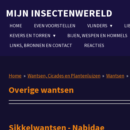
Ga
MIJN INSECTENWERELD
direct
naar
HOME
EVEN VOORSTELLEN
VLINDERS
LI
de
hoofdinhoud
KEVERS EN TORREN
BIJEN, WESPEN EN HOMMELS
LINKS, BRONNEN EN CONTACT
REACTIES
Home
»
Wantsen, Cicades en Plantenluizen
»
Wantsen
»
Overige wantsen
Sikkelwantsen - Nabidae