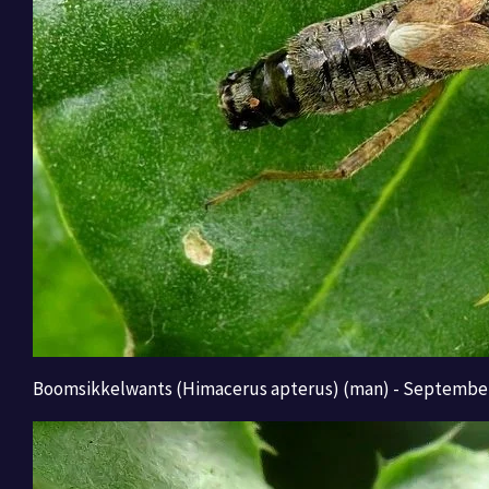
Boomsikkelwants (Himacerus apterus) (man) - September