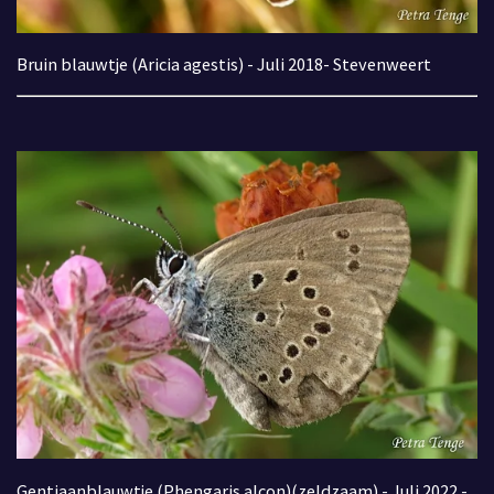
Bruin blauwtje (Aricia agestis) - Juli 2018- Stevenweert
Gentiaanblauwtje (Phengaris alcon)(zeldzaam) - Juli 2022 -