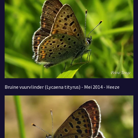
Bruine vuurvlinder (Lycaena tityrus) - Mei 2014 - Heeze