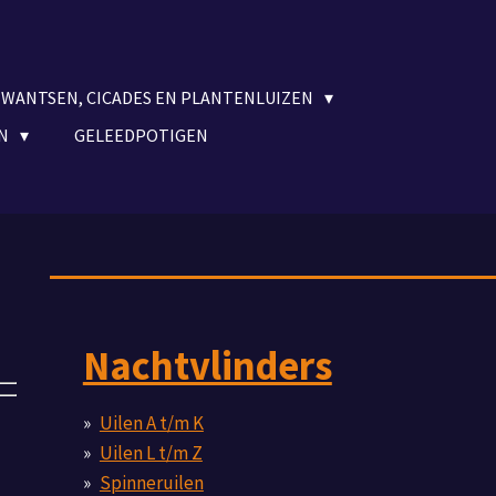
WANTSEN, CICADES EN PLANTENLUIZEN
EN
GELEEDPOTIGEN
Nachtvlinders
Uilen A t/m K
Uilen L t/m Z
Spinneruilen