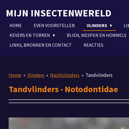
Ga
MIJN INSECTENWERELD
direct
naar
HOME
EVEN VOORSTELLEN
VLINDERS
LI
de
hoofdinhoud
KEVERS EN TORREN
BIJEN, WESPEN EN HOMMELS
LINKS, BRONNEN EN CONTACT
REACTIES
Home
»
Vlinders
»
Nachtvlinders
»
Tandvlinders
Tandvlinders - Notodontidae