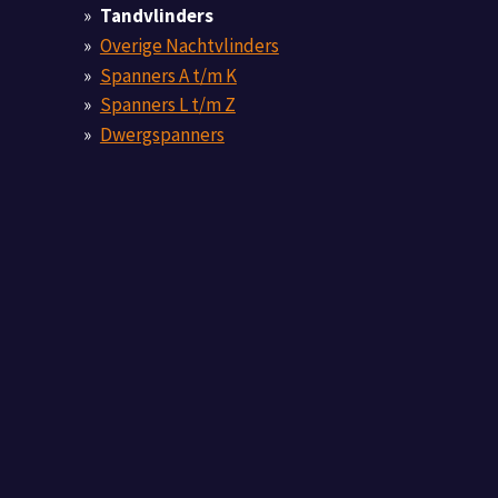
Tandvlinders
Overige Nachtvlinders
Spanners A t/m K
Spanners L t/m Z
Dwergspanners