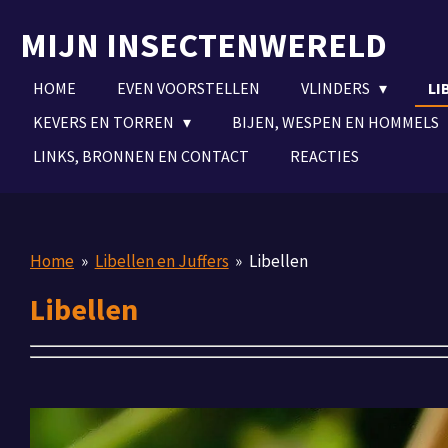
Ga
MIJN INSECTENWERELD
direct
naar
HOME
EVEN VOORSTELLEN
VLINDERS
LI
de
hoofdinhoud
KEVERS EN TORREN
BIJEN, WESPEN EN HOMMELS
LINKS, BRONNEN EN CONTACT
REACTIES
Home
»
Libellen en Juffers
»
Libellen
Libellen