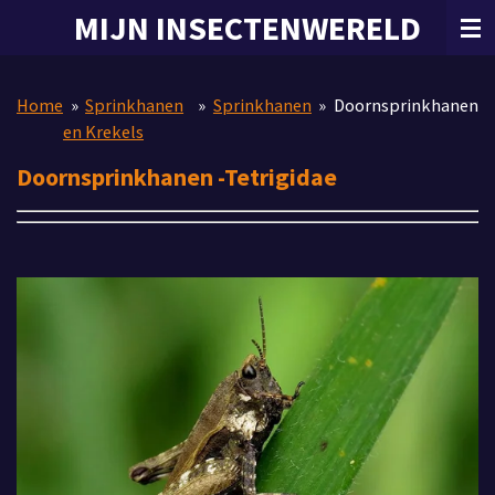
MIJN INSECTENWERELD
Ga
direct
naar
de
Home
»
Sprinkhanen
»
Sprinkhanen
»
Doornsprinkhanen
hoofdinhoud
en Krekels
Doornsprinkhanen -Tetrigidae